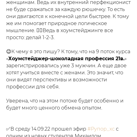
женщинам. Ведь их внутренний перфекционист
не буде сражаться за каждую рюшечку. То есть
они двигаются к конечной цели быстрее. К тому
же им помогает природное логическое
мышление. ☝🏼Ведь в хоумстейджинге все
просто: делай 1-2-3.
⁣⁣⁣⁣⠀
😉К чему я это пишу? К тому, что на 9 поток курса
«
Хоумстейджер-шоколадная профессия 21в.
»
зарегистрировались уже 3 мужчин. А еще двое
хотят учиться вместе с женами. Это значит, что
они видят перспективы и возможности
профессии для себя.
⁣⁣⠀
Уверена, что на этом потоке будет особенно и
будет много ценного обмена опытом.
⁣⁣⠀
⁣⠀
✅В среду 14.09.22 прошел эфир
#Рупор_хс
с
одним из новых студентов Михаилом.