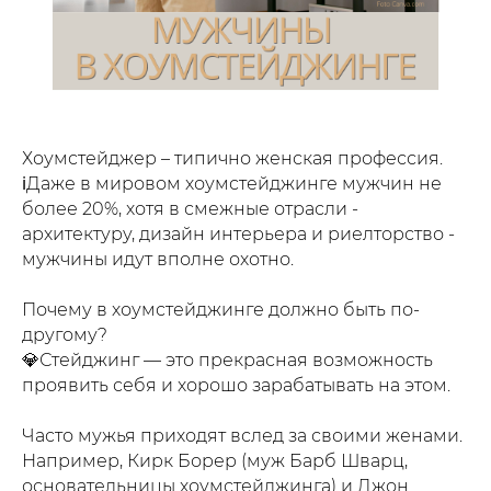
Хоумстейджер – типично женская профессия.⁣⁣⠀
ℹ️Даже в мировом хоумстейджинге мужчин не
более 20%, хотя в смежные отрасли -
архитектуру, дизайн интерьера и риелторство -
мужчины идут вполне охотно.
⁣⁣⠀
Почему в хоумстейджинге должно быть по-
другому?⁣⁣⠀
💎Стейджинг — это прекрасная возможность
проявить себя и хорошо зарабатывать на этом.
⁣⁣⁣⁣⠀
Часто мужья приходят вслед за своими женами.
Например, Кирк Борер (муж Барб Шварц,
основательницы хоумстейджинга) и Джон