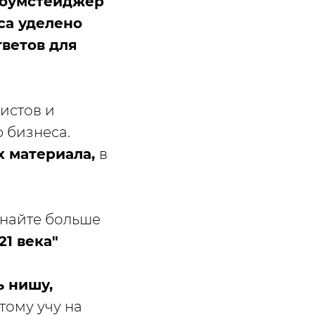
Хоумстейджер
са уделено
тветов для
истов и
 бизнеса.
х материала,
в
узнайте больше
1 века"
 нишу,
тому учу на