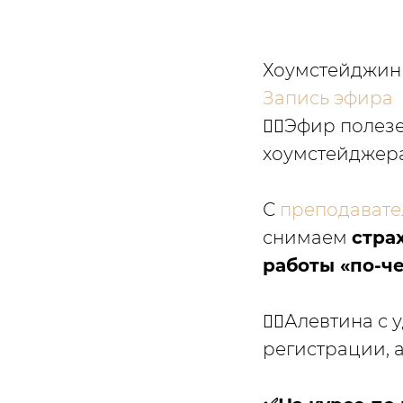
Хоумстейджинг
Запись эфира
👍🏼Эфир поле
хоумстейджер
С
преподавате
снимаем
стра
работы «по-ч
👉🏻Алевтина 
регистрации, 