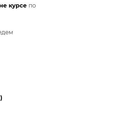
не курсе
по
ведем
)