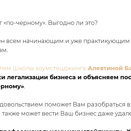
 «по-черному». Выгодно ли это?
зен всем начинающим и уже практикующим
ам.
лем Школы хоумстецджинга
Алевтиной Б
хи легализации бизнеса и объясняем по
ерному»
.
с удовольствием поможет Вам разобраться 
а также может вести Ваш бизнес даже удал