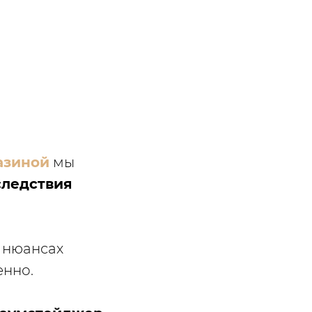
азиной
мы
следствия
в нюансах
енно.