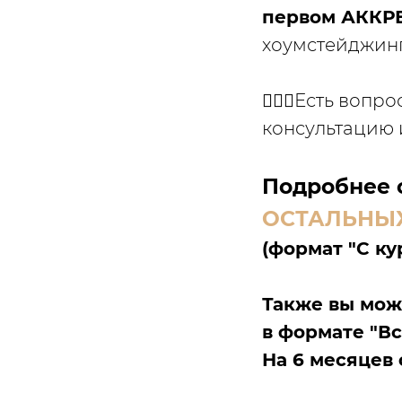
первом АККР
хоумстейджинг
🙋🏼‍♀️Есть во
консультацию 
Подробнее 
ОСТАЛЬНЫХ
(формат "С ку
Также вы мож
в формате "Вс
На 6 месяцев 