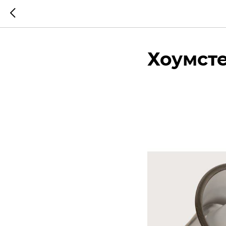
Хоумст