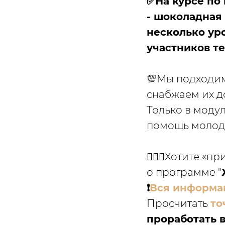
✅На курсе по
- шоколадная 
несколько уро
участников те
💯Мы подходим
снабжаем их д
Только в моду
помощь молод
🙋🏼‍♀️Хотите 
о программе "
❗️
Вся информац
Просчитать
то
проработать 