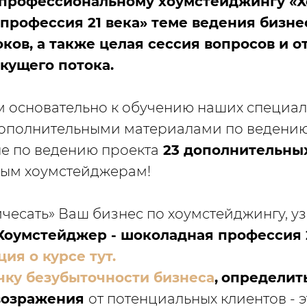
профессиональному хоумстейджингу «
профессия 21 века»
теме ведения бизне
ков, а также целая сессия вопросов и о
кущего потока.
 основательно к обучению наших специал
ополнительными материалами по ведению
ле по ведению проекта
23 дополнительны
ым хоумстейджерам!
«причесать» Ваш бизнес по хоумстейджингу, 
Хоумстейджер - шоколадная профессия 2
ия о курсе тут.
чку безубыточности бизнеса
,
определить
возражения
от потенциальных клиентов - э