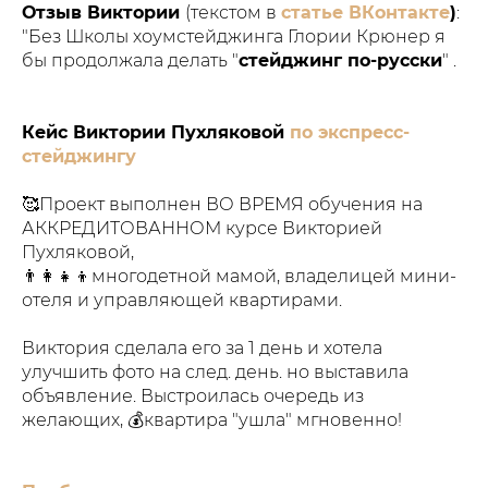
Отзыв Виктории
(текстом в
статье ВКонтакте
)
:
"Без Школы хоумстейджинга Глории Крюнер я
бы продолжала делать "
стейджинг по-русски
" .
Кейс Виктории Пухляковой
по экспресс-
стейджингу
🥰Проект выполнен ВО ВРЕМЯ обучения на
АККРЕДИТОВАННОМ курсе Викторией
Пухляковой,
👨‍👩‍👧‍👦многодетной мамой, владелицей мини-
отеля и управляющей квартирами.
Виктория сделала его за 1 день и хотела
улучшить фото на след. день. но выставила
объявление. Выстроилась очередь из
желающих, 💰квартира "ушла" мгновенно!