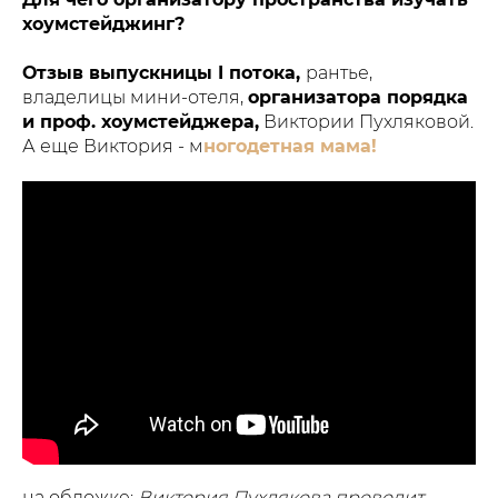
хоумстейджинг?
Отзыв выпускницы I потока,
рантье,
владелицы мини-отеля,
организатора порядка
и проф. хоумстейджера,
Виктории Пухляковой.
А еще Виктория - м
ногодетная мама!
на обложке:
Виктория Пухлякова проводит