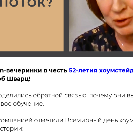
-вечеринки в честь
52-летия хоумстей
рб Шварц!
делились обратной связью, почему они в
вое обучение.
компанией отметили Всемирный день хоу
стории: