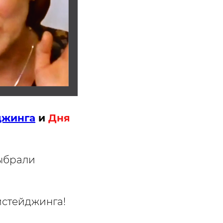
джинга
и
Дня
ыбрали
мстейджинга!