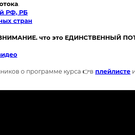
отока
.
й РФ, РБ
ных стран
ИМАНИЕ. что это ЕДИНСТВЕННЫЙ ПОТО
видео
ников о программе курса 👉в
плейлисте
и