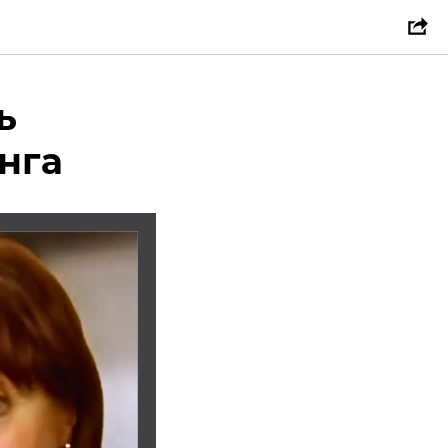
ь
нга