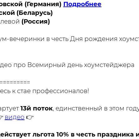
овской (Германия)
Подробнее
ской
(Беларусь)
олевой
(Россия)
ум-вечеринки в честь Дня рождения хоум
идео про Всемирный день хоумстейджера
=========
сь к стае профессионалов!
артует
13й поток
, единственный в этом год
👉
видео
👉
ействует льгота 10% в честь праздника и