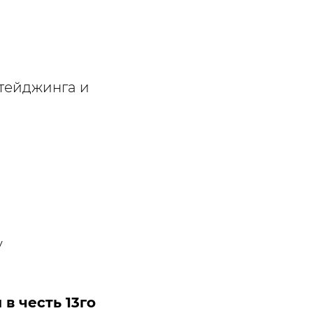
стейджинга и
у
 в честь 13го