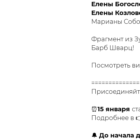
Елены Богосл
Елены Козлов
Марианы Соб
Фрагмент из З
Барб Шварц!
Посмотреть в
==============
Присоединяйте
⏰
15 января
ст
Подробнее в 
🔔
До начала д