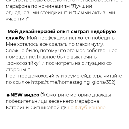
марафона по номинациям "Лучший
однодневный стейджинг" и "Самый активный
участник".
"
Мой дизайнерский опыт сыграл недобрую
службу
. Мой перфекционист хотел победить...
Мне хотелось все сделать по максимуму.
Сложно было, потому что это мое собственное
помещение. Главное было выключить
"домохозяйку" и посмотреть на ситуацию со
стороны..."
Пост про домохозяйку и хоумстейджера читайте
по ссылке https://t.me/homestaging_gloria/352)
🔥
NEW видео
📺 Смотрите историю дважды
победительницы весеннего марафона
Катерины Ситниковой 👉
на Ютуб-канале