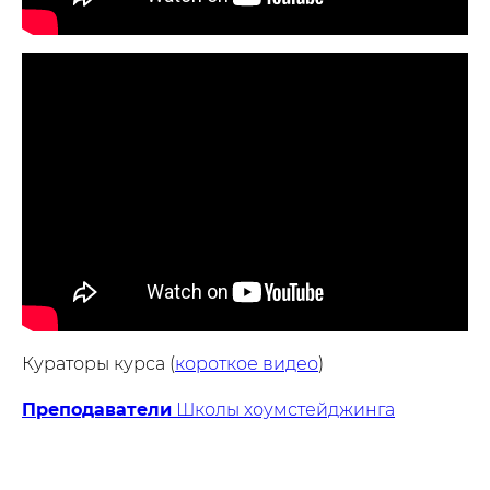
Кураторы курса (
короткое видео
)
Преподаватели
Школы хоумстейджинга