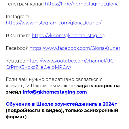
Телеграм-канал
https://t.me/homestaging_gloria
Instagram
https://www.instagram.com/gloria_kruner/
ВКонтакте
https://vk.com/gk.home_staging
Facebook
https://www.facebook.com/GloriaKruner
Youtube
https://www.youtube.com/channel/UC-
CrPmX5KbxcZ_eQeIqMRCw/
Если вам нужно оперативно связаться с
командой Школы, вы можете
задать вопрос на
эмейл
info@gkhomestaging.com
Обучение в Школе хоумстейджинга в 2024г
(подробности в видео), только асинхронный
формат)