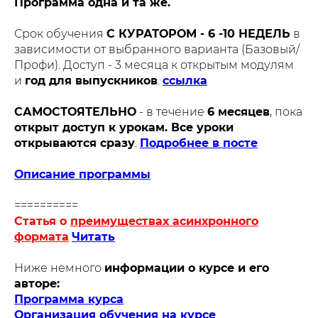
Программа одна и та же.
Срок обучения
С КУРАТОРОМ - 6 -10 НЕДЕЛЬ
в
зависимости от выбранного варианта (Базовый/
Профи). Доступ - 3 месяца к открытым модулям
и
год для выпускников
.
ссылка
САМОСТОЯТЕЛЬНО
- в течение
6 месяцев
, пока
открыт доступ к урокам. Все уроки
открываются сразу
.
Подробнее в посте
Описание программы
==========
С
татья о
преимуществах асинхронного
формата
Читать
Ниже немного
информации о курсе и его
авторе:
Программа курса
Организация обучения на курсе