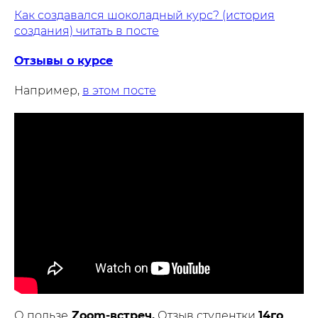
Как создавался шоколадный курс? (история
создания) читать в посте
Отзывы о курсе
Например,
в этом посте
О пользе
Zoom-встреч.
Отзыв студентки
14го