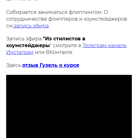
Собирается заниматься флиппингом. О
сотрудничестве флипперов и хоумстейджеров
см
.запись эфира
Запись эфира
"Из стилистов в
хоумстейджеры
" смотрите в
Телеграм-канале
,
Инстаграм
или ВКонтакте.
Здесь
отзыв Гузель о курсе