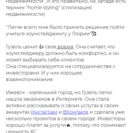
недвижимости", и это правильно, на Западе есть
термин "home styling" (стилизация
недвижимости).
"Легче всего мне было принять решение пойти
учиться хоумстейджингу у Глории"🥰
Гузель ценит 👍 свое
время
. Она считает, что
хоумстейджеру должно быть комфортно, и он
может выбирать себе клиентов.
Она специализируется на сотрудничестве с
инвесторами. И у них хорошее
взаимопонимание.
Ижевск - маленький город, но Гузель легко
нашла заказчиков в Интернете. Она стала
активно рассказывать о своих услугах в своих
аккаунтах
Инстаграм
и
ВКонтакте
и сделала уже
несколько проектов в своем городе. Инвесторы
хорошо платят за услуги🔥, потому что понимают
ценность ХС.