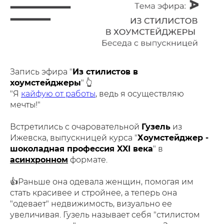
Запись эфира "
Из стилистов в
хоумстейджеры
" 👆
"Я
кайфую от работы
, ведь я осуществляю
мечты!"
Встретились с очаровательной
Гузель
из
Ижевска, выпускницей курса "
Хоумстейджер -
шоколадная профессия XXI века
" в
асинхронном
формате.
👍Раньше она одевала женщин, помогая им
стать красивее и стройнее, а теперь она
"одевает" недвижимость, визуально ее
увеличивая. Гузель называет себя "стилистом