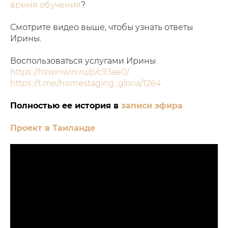
время обучения
?
Смотрите видео выше, чтобы узнать ответы
Ирины.
Воспользоваться услугами Ирины
https://hswinwin.ru/p/c93ae0/
https://t.me/homestaging_gloria/1264
Полностью ее история в
записи эфира
Проект в Таиланде