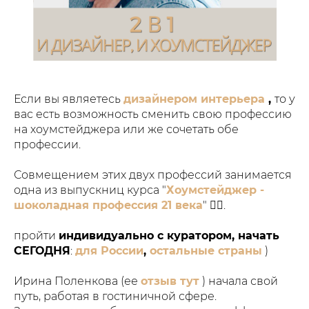
Если вы являетесь
дизайнером интерьера
,
то у
вас есть возможность сменить свою профессию
на хоумстейджера или же сочетать обе
профессии.
Совмещением этих двух профессий занимается
одна из выпускниц курса "
Хоумстейджер -
шоколадная профессия 21 века
" 👍🏼.
пройти
индивидуально с куратором, начать
СЕГОДНЯ
:
для России
,
остальные страны
)
Ирина Поленкова (ее
отзыв тут
) начала свой
путь, работая в гостиничной сфере.