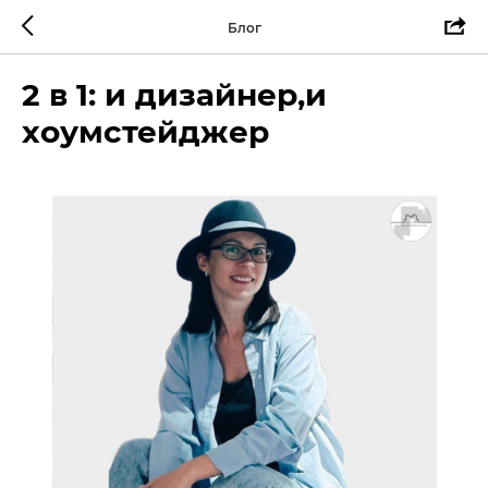
Блог
2 в 1: и дизайнер,и
хоумстейджер