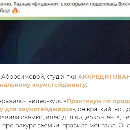
 Абросимовой, студентки
АККРЕДИТОВАН
нальному хоумстейджингу
:
нравился видео-курс «
Практикум по про
у для хоумстейджеров
», он краткий, но 
равила съемки, идеи для видеоконтента, че
про ракурс съемки, правила монтажа. Оч