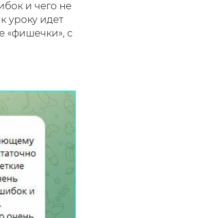
бок и чего не
 к уроку идет
е «фишечки», с