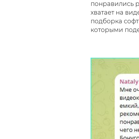
понравились р
хватает на вид
подборка софт
которыми поде