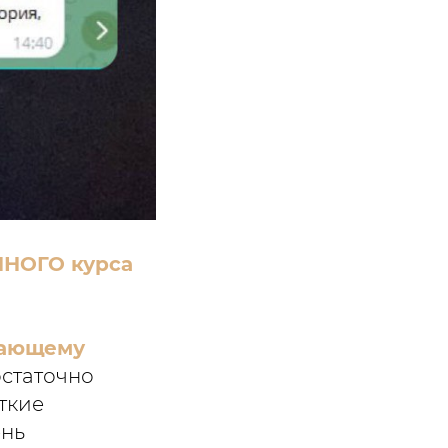
НОГО курса
дающему
достаточно
ткие
ень