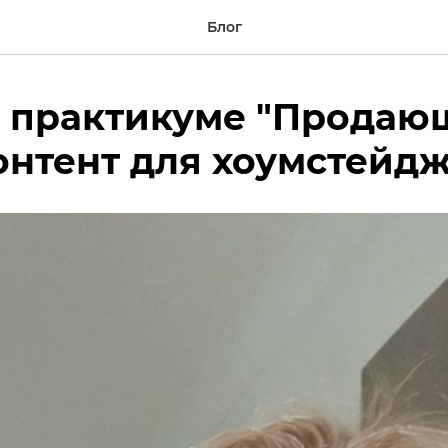
Блог
о практикуме "Продаю
онтент для хоумстейдж