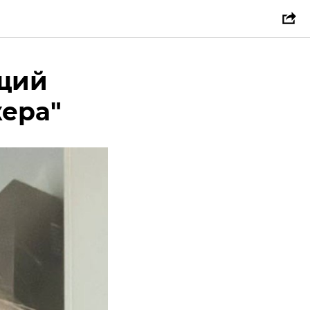
щий
ера"