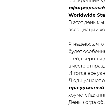
с искренним у
официальный
Worldwide St
В этот день м
ассоциации хо
Я надеюсь, что
будет особенн
стейджеров и 
вместе отпраз
И тогда все уз
Люди узнают о
праздничный
хоумстейджин
День, когда об