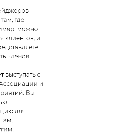
тейджеров
там, где
ример, можно
я клиентов, и
редставляете
ть членов
т выступать с
 Ассоциации и
приятий. Вы
вью
ацию для
там,
угим!