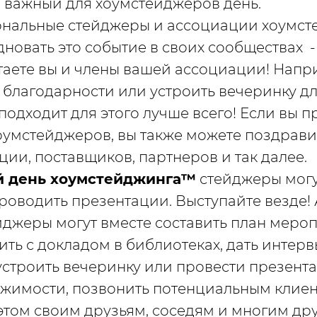
й важный для хоумстейджеров день.
ональные стейджеры и ассоциации хоумс
овать это событие в своих сообществах - 
таете вы и члены вашей ассоциации! Нап
 благодарности или устроить вечеринку дл
подходит для этого лучше всего! Если вы п
умстейджеров, вы также можете поздрави
ии, поставщиков, партнеров и так далее.
 день хоумстейджинга™
стейджеры могу
роводить презентации. Выступайте везде!
йджеры могут вместе составить план меро
ить с докладом в библиотеках, дать интер
устроить вечеринку или провести презент
ижимости, позвонить потенциальным клиен
 этом своим друзьям, соседям и многим др