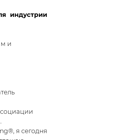
ля индустрии
ам и
атель
ассоциации
.
ng®, я сегодня