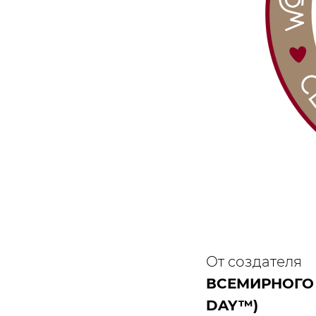
От создателя
ВСЕМИРНОГО
DAY™)