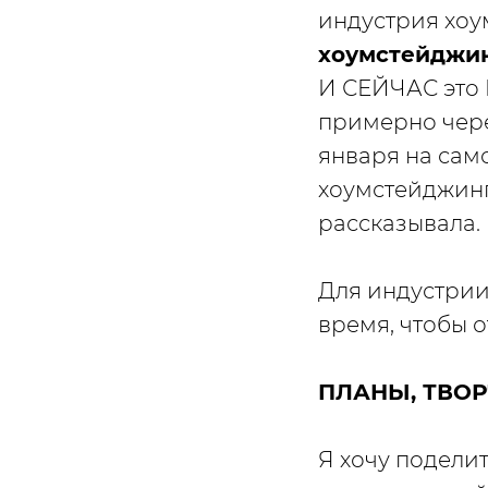
индустрия хоу
хоумстейджи
И СЕЙЧАС это 
примерно через
января на само
хоумстейджинг
рассказывала.
Для индустри
время, чтобы 
ПЛАНЫ, ТВО
Я хочу подели