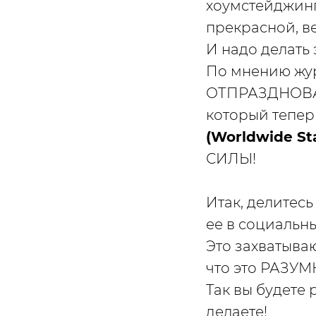
хоумстейджинг
прекрасной, в
И надо делать 
По мнению жу
ОТПРАЗДНОВАТ
который тепер
(Worldwide St
СИЛЫ!
Итак, делитес
ее в социальны
Это захватываю
что это РАЗУ
Так вы будете
делаете!