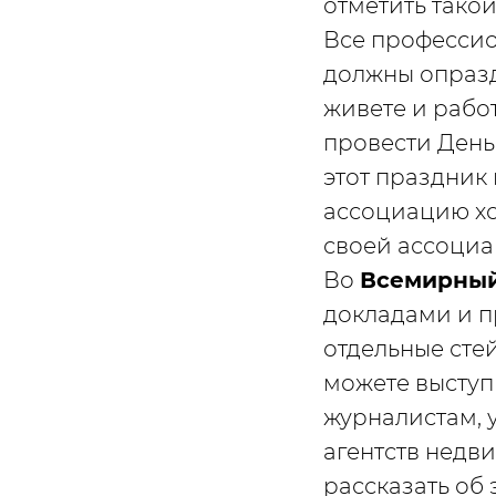
отметить тако
Все професси
должны опраздн
живете и рабо
провести День
этот праздник 
ассоциацию хо
своей ассоциац
Во
Всемирный
докладами и п
отдельные сте
можете выступ
журналистам, 
агентств недв
рассказать об