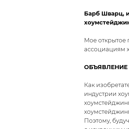
Барб Шварц, 
хоумстейджинг
Мое открытое 
ассоциациям 
ОБЪЯВЛЕНИЕ
Как изобретат
индустрии хоу
хоумстейджинг
хоумстейджинга
Поэтому, буду