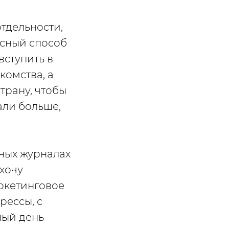
отдельности,
асный способ
вступить в
комства, а
трану, чтобы
али больше,
ных журналах
 хочу
аркетинговое
рессы, с
ный день