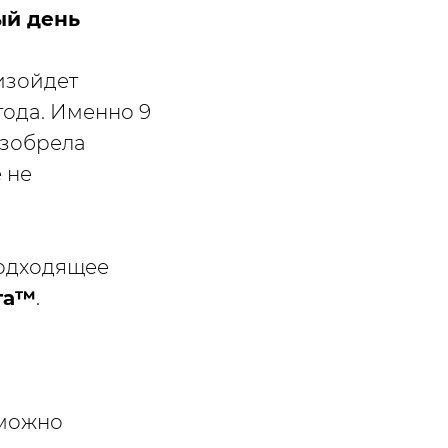
й день
изойдет
года. Именно 9
изобрела
 не
подходящее
га™
.
 можно