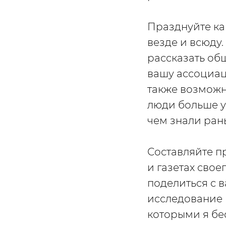
Празднуйте как
везде и всюду.
рассказать общ
вашу ассоциац
также возможно
люди больше у
чем знали ран
Составляйте п
и газетах свое
поделиться с 
исследование 
которыми я бе