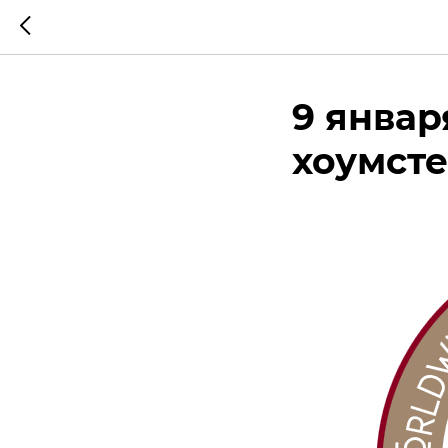
9 января
хоумст