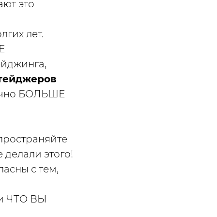
ают это
лгих лет.
Е
йджинга,
тейджеров
 точно БОЛЬШЕ
спространяйте
е делали этого!
ласны с тем,
 и ЧТО ВЫ