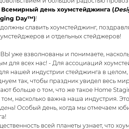
довольствием и большой радостью прово
Всемирный день хоумстейджинга (
Desi
aging Day™)
!
ы должны славить хоумстейджинг, поздравл
умстейджеров и отдельных стейджеров!
 ВЫ уже взволнованы и понимаете, насколь
ым для всех нас! - Для ассоциаций хоумсте
для нашей индустрии стейджинга в целом,
днуем так, чтобы праздник увидел весь ми
нают больше о том, что же такое Home Stagi
 том, насколько важна наша индустрия. Эт
день
! Особый день, когда мы отмечаем юб
га!
щественность всей планеты узнает, что хо