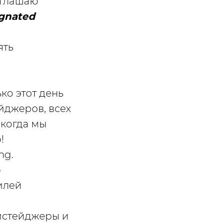
зглашаю
gnated
ять
ко этот день
йджеров, всех
 когда мы
р!
ng.
о
илей
умстейджеры и