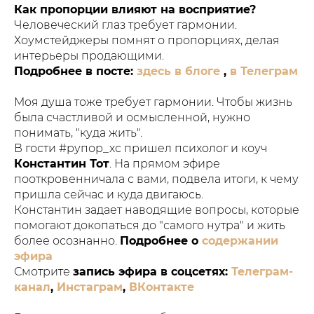
Как пропорции влияют на восприятие?
Человеческий глаз требует гармонии.
Хоумстейджеры помнят о пропорциях, делая
интерьеры продающими.
Подробнее в посте:
здесь в блоге
,
в Телеграм
Моя душа тоже требует гармонии. Чтобы жизнь
была счастливой и осмысленной, нужно
понимать, "куда жить".
В гости #рупор_хс пришел психолог и коуч
Константин Тот
. На прямом эфире
пооткровенничала с вами, подвела итоги, к чему
пришла сейчас и куда двигаюсь.
Константин задает наводящие вопросы, которые
помогают докопаться до "самого нутра" и жить
более осознанно.
Подробнее о
содержании
эфира
Смотрите
запись эфира в соцсетях:
Телеграм-
канал
,
Инстаграм
,
ВКонтакте