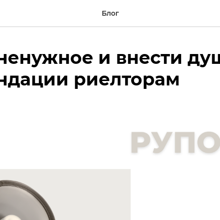
Блог
ненужное и внести ду
ндации риелторам