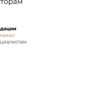
ндации
канал
ециалистам