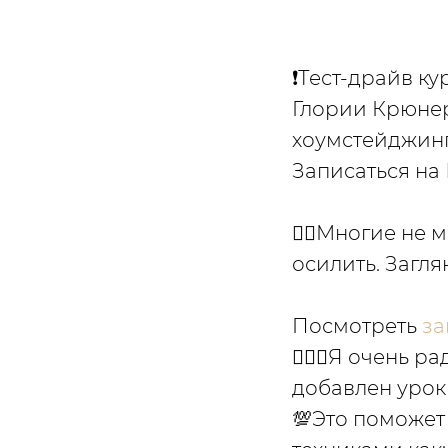
❗️Тест-драйв к
Глории Крюнер
хоумстейджинг
Записаться на
☝🏼Многие не м
осилить. Загля
Посмотреть
за
🙋🏼‍♀️Я очень 
добавлен урок
💯Это поможет