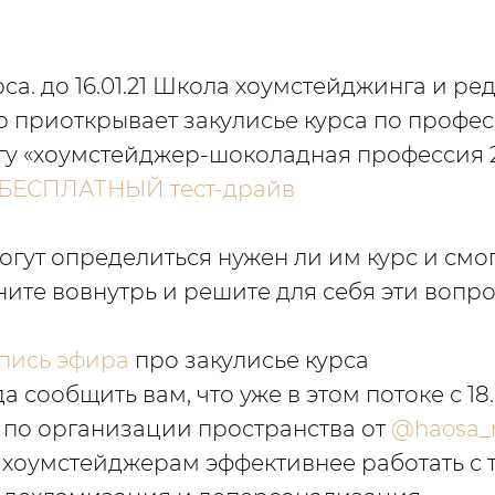
урса. до 16.01.21 Школа хоумстейджинга и р
 приоткрывает закулисье курса по профе
у «хоумстейджер-шоколадная профессия 21
БЕСПЛАТНЫЙ тест-драйв
огут определиться нужен ли им курс и смог
ните вовнутрь и решите для себя эти вопро
пись эфира
про закулисье курса
рада сообщить вам, что уже в этом потоке с 18.
 по организации пространства от
@haosa_
 хоумстейджерам эффективнее работать с 