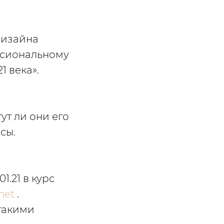
едизайна
ссиональному
 века».
ут ли они его
сы.
01.21 в курс
net
.
такими