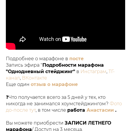
Подробнее о марафоне в
посте
Запись эфира "
Подробности марафона
"Однодневный стейджинг"
в
Инстаграм
,
ТГ-
канал
,
ВКонтакте
Еще один
отзыв о марафоне
❓Что получается всего за 5 дней у тех, кто
никогда не занимался хоумстейджингом?
Фото
до-после тут
, в том числе
работа
Анастасии
.
Вы можете приобрести
ЗАПИСИ ЛЕТНЕГО
марафона
/ Доступ на 3 месяца.