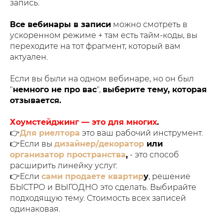
запись.
Все вебинары в записи
можно смотреть в
ускоренном режиме + там есть тайм-коды, вы
переходите на тот фрагмент, который вам
актуален.
Если вы были на одном вебинаре, но он был
"
немного не про вас
",
выберите тему, которая
отзывается.
Хоумстейджинг — это для многих
.
👉
Для риелтора
это ваш рабочий инструмент.
👉Если вы
дизайнер/декоратор
или
организатор пространства
,
- это способ
расширить линейку услуг.
👉Если
сами продаете квартир
у
, решение
БЫСТРО и ВЫГОДНО это сделать. Выбирайте
подходящую тему. Стоимость всех записей
одинаковая.