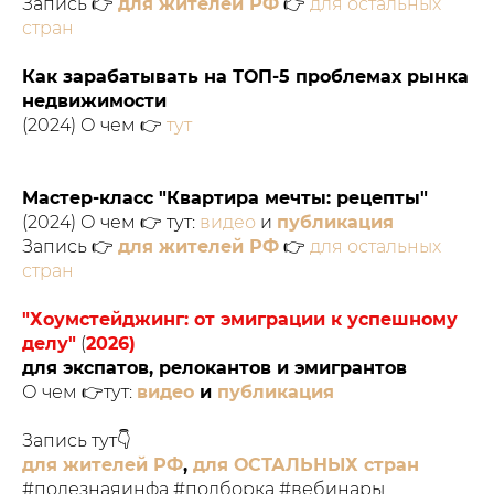
Запись 👉
для жителей РФ
👉
для остальных
стран
Как зарабатывать на ТОП-5 проблемах рынка
недвижимости
(2024) О чем 👉
тут
Мастер-класс "Квартира мечты: рецепты"
(2024) О чем 👉 тут:
видео
и
публикация
Запись 👉
для жителей РФ
👉
для остальных
стран
"Хоумстейджинг: от эмиграции к успешному
делу"
(
2026)
для экспатов, релокантов и эмигрантов
О чем 👉тут:
видео
и
публикация
Запись тут👇
для жителей РФ
,
для ОСТАЛЬНЫХ стран
#полезнаяинфа #подборка #вебинары