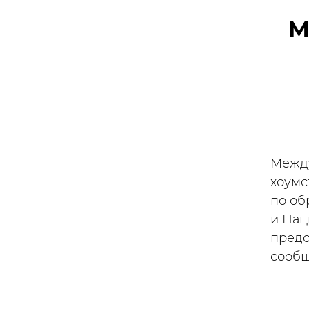
М
Между
хоумс
по об
и Нац
предо
сообщ