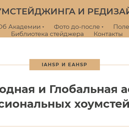
УМСТЕЙДЖИНГА И РЕДИЗА
Об Академии
Фото до-после
Поле
Библиотека стейджера
Контакты
IAHSP И EAHSP
дная и Глобальная 
сиональных хоумсте