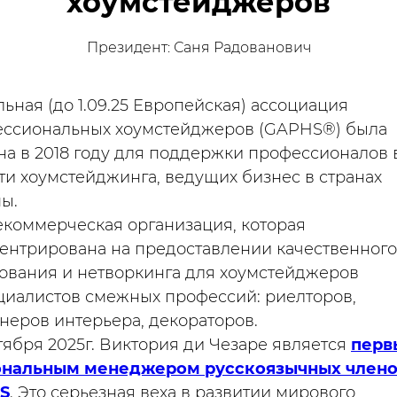
хоумстейджеров
Президент: Саня Радованович
льная (до 1.09.25 Европейская) ассоциация
ссиональных хоумстейджеров (GAPHS®) была
на в 2018 году для поддержки профессионалов 
ти хоумстейджинга, ведущих бизнес в странах
ы.
екоммерческая организация, которая
ентрирована на предоставлении качественного
ования и нетворкинга для хоумстейджеров
циалистов смежных профессий: риелторов,
неров интерьера, декораторов.
тября 2025г. Виктория ди Чезаре является
перв
ональным менеджером русскоязычных член
S
. Это серьезная веха в развитии мирового