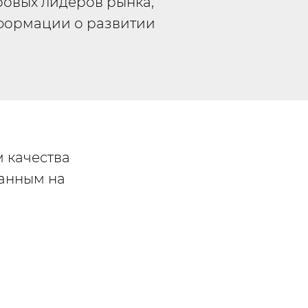
ровых лидеров рынка,
формации о развитии
м качества
санным на