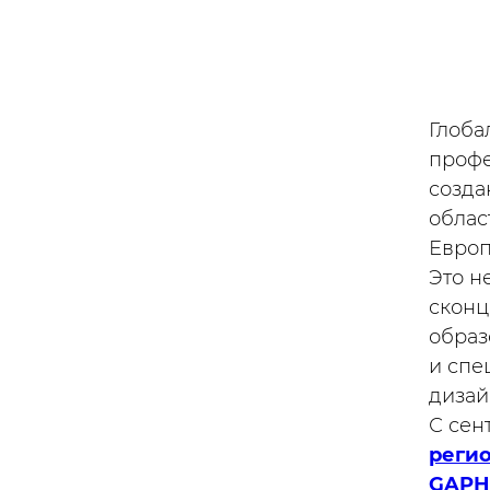
Глоба
профе
созда
облас
Европ
Это н
сконц
образ
и спе
дизай
С сен
реги
GAPH