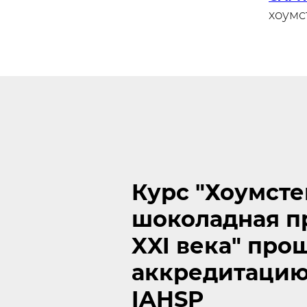
хоумс
Курс "Хоумсте
шоколадная п
XXI века" про
аккредитацию
IAHSP