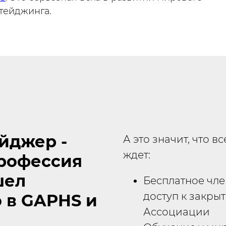
тейджинга.
йджер -
А это значит, что в
ждет:
рофессия
шел
Бесплатное чле
доступ к закр
 в GAPHS и
Ассоциации