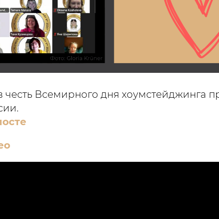
в честь Всемирного дня хоумстейджинга п
сии.
посте
ео