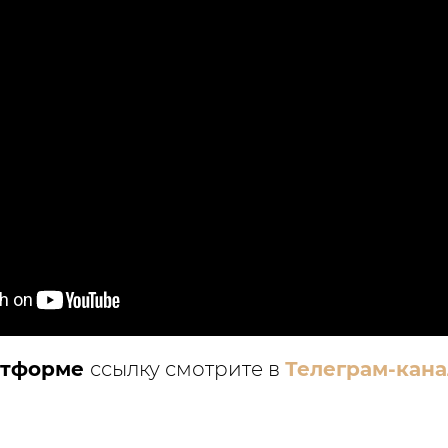
атформе
ссылку смотрите в
Телеграм-кана