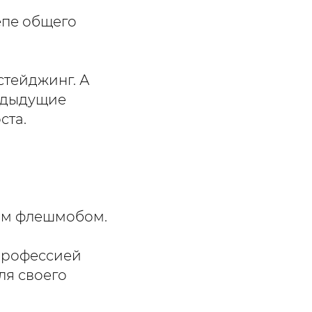
епе общего
стейджинг. А
редыдущие
ста.
ным флешмобом.
 профессией
ля своего