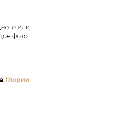
ного или
дое фото
га
Глории