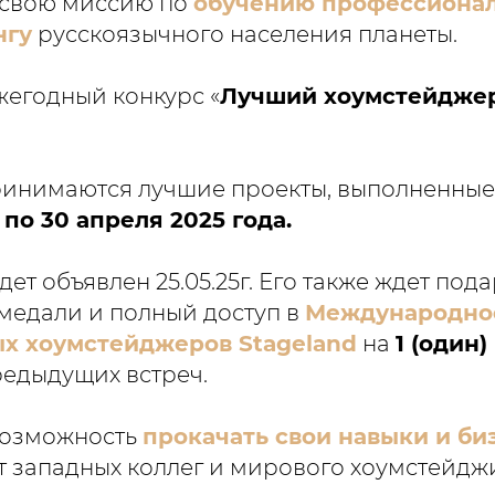
 свою миссию по
обучению профессиона
нгу
русскоязычного населения планеты.
жегодный конкурс «
Лучший хоумстейдже
ринимаются лучшие проекты, выполненные
 по 30 апреля 2025 года.
ет объявлен 25.05.25г. Его также ждет под
медали и полный доступ в
Международно
х хоумстейджеров Stageland
на
1 (один)
редыдущих встреч.
возможность
прокачать свои навыки и би
т западных коллег и мирового хоумстейдж