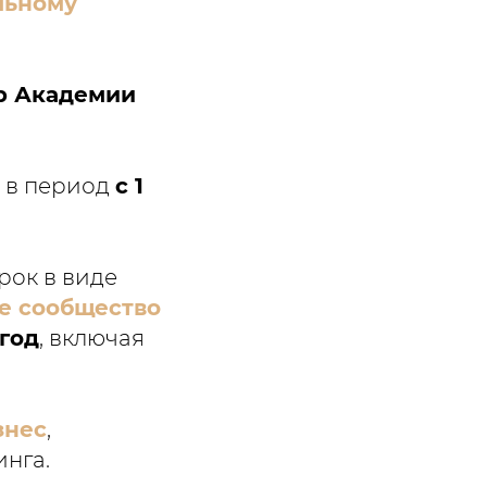
льному
р Академии
 в период
с 1
арок в виде
е сообщество
 год
, включая
знес
,
инга.