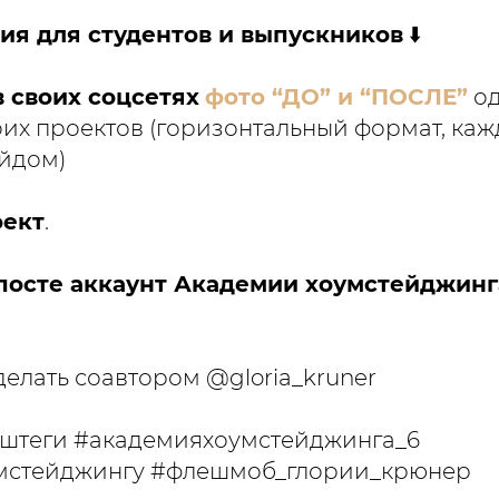
тия для студентов и выпускников
⬇️
в своих соцсетях
фото “ДО” и “ПОСЛЕ”
од
оих проектов (горизонтальный формат, каж
йдом)
оект
.
посте аккаунт Академии хоумстейджин
делать соавтором @gloria_kruner
хэштеги #академияхоумстейджинга_6
мстейджингу #флешмоб_глории_крюнер