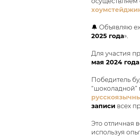
осуществляем
хоумстейджи
🔔 Объявляю е
2025 года
».
Для участия п
мая 2024 года
Победитель буд
“шоколадной” 
русскоязычны
записи
всех п
Это отличная 
используя опы