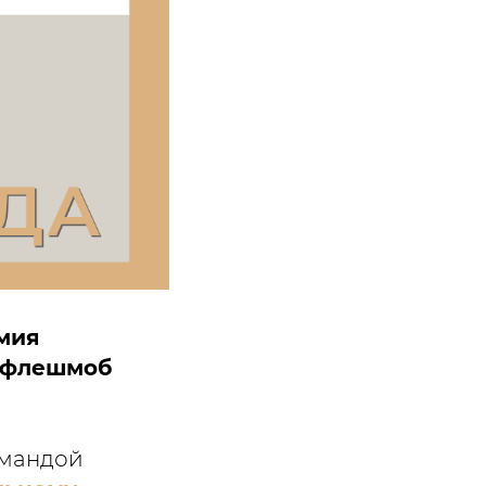
мия
флешмоб
омандой