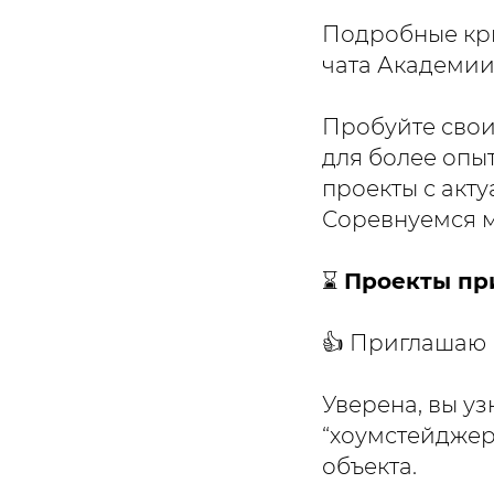
Подробные кри
чата Академии
Пробуйте свои 
для более опы
проекты с акт
Соревнуемся м
⌛️
Проекты пр
👍 Приглашаю 
Уверена, вы у
“хоумстейджер
объекта.