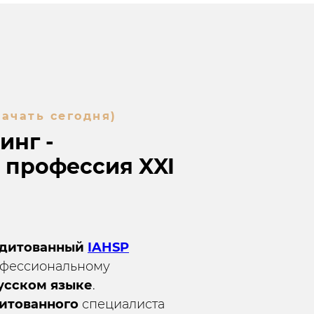
ачать сегодня)
инг -
 профессия XXI
едитованный
IAHSP
фессиональному
усском языке
.
дитованного
специалиста