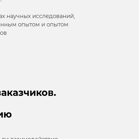
ах научных исследований,
енным опытом и опытом
ров
аказчиков.
ию