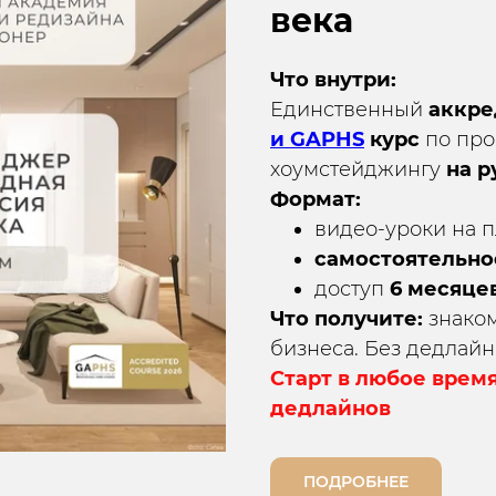
века
Что внутри:
Единственный
аккр
и GAPHS
курс
по про
хоумстейджингу
на р
Формат:
видео-уроки на 
самостоятельно
доступ
6 месяце
Что получите:
знаком
бизнеса. Без дедлай
Старт в любое врем
дедлайнов
ПОДРОБНЕЕ