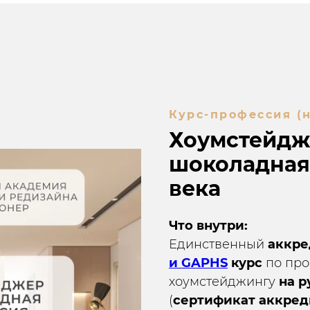
Курс-профессия (н
Хоумстейдж
шоколадная
века
Что внутри:
Единственный
аккр
и GAPHS
курс
по про
хоумстейджингу
на р
(
сертификат аккре