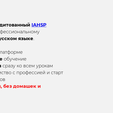
едитованный
IAHSP
фессиональному
усском языке
.
платформе
е
обучение
в
сразу ко всем урокам
ство с профессией и старт
нов
я, без домашек и