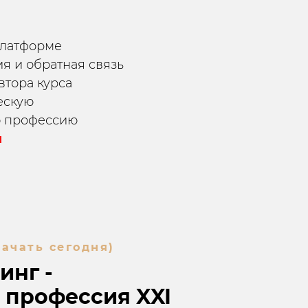
платформе
я и обратная связь
втора курса
ескую
 профессию
я
ачать сегодня)
инг -
 профессия XXI