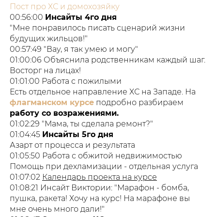
Пост про ХС и домохозяйку
00:56:00
Инсайты 4го дня
"Мне понравилось писать сценарий жизни
будущих жильцов!"
00:57:49 "Вау, я так умею и могу"
01:00:06 Объяснила родственникам каждый шаг.
Восторг на лицах!
01:01:00 Работа с пожилыми
Есть отдельное направление ХС на Западе. На
флагманском курсе
подробно разбираем
работу со возражениями.
01:02:29 "Мама, ты сделала ремонт?"
01:04:45
Инсайты 5го дня
Азарт от процесса и результата
01:05:50 Работа с обжитой недвижимостью
Помощь при дехламизации - отдельная услуга
01:07:02
Календарь проекта на курсе
01:08:21 Инсайт Виктории: "Марафон - бомба,
пушка, ракета! Хочу на курс! На марафоне вы
мне очень много дали!"