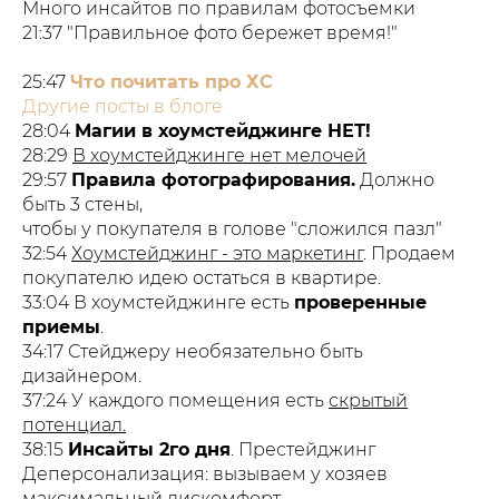
Много инсайтов по правилам фотосъемки
21:37 "Правильное фото бережет время!"
25:47
Что почитать про ХС
Другие посты в блоге
28:04
Магии в хоумстейджинге НЕТ!
28:29
В хоумстейджинге нет мелочей
29:57
Правила фотографирования.
Должно
быть 3 стены,
чтобы у покупателя в голове "сложился пазл"
32:54
Хоумстейджинг - это маркетинг
. Продаем
покупателю идею остаться в квартире.
33:04 В хоумстейджинге есть
проверенные
приемы
.
34:17 Стейджеру необязательно быть
дизайнером.
37:24 У каждого помещения есть
скрытый
потенциал.
38:15
Инсайты 2го дня
. Престейджинг
Деперсонализация: вызываем у хозяев
максимальный дискомфорт.