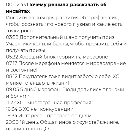
00:02:43
Почему решила рассказать об
инсайтах
Инсайты важны для развития. Это рефлексия,
чтобы осознать, что нового я узнал и какие есть
точки роста.
03:58 Дополнительный шанс получить приз
Участники копили баллы, чтобы проявить себя и
получать призы.
05:32 Хороший блок теории на марафоне
07:17 После марафона меняется мировоззрение
и состояние!
08:12 Покупатель тоже видит заботу о себе. ХС
меняет стандарты жизни!
09:05 5 дней марафон. Люди делились планами
и болями.
11:22 ХС - многогранная профессия
16:34 В ХС нет конкуренции
19:34 Интересен прогресс по дням
20:30 1й день. Общая инфа о хоумстейджинге,
правила фото ДО