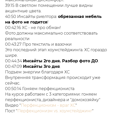
39:15 В светлом помещении лучше видны
акцентные цвета.
40:50 Инсайты риелтора:
обрезанная мебель
на фото не годится
!
00:42:16 ХС - не про обман!
Фото должны максимально соответствовать
реальности
00:43:27 Про текстиль и вазочки
Это последний этап хоумстейджинга. ХС гораздо
шире.
00:44:34
Инсайты 2го дня. Разбор фото ДО
.
00:47:09
Инсайты 3го дня
.
Подъем энергии благодаря ХС
Внутренняя трансформация происходит уже
сейчас.
00:50:14 Гоняем перфекциониста
На курсе работаем с 3 категориями: гоняем
перфекциониста, дизайнера и "домохозяйку"
Видео "
Перфекционизм - враг ХС
"
Пост "
Перфекционизм vs. хоумстейджинг
"