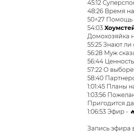
45:12 Суперсп
48:26 Время на
50^27 Помощь 
54:03
Хоумсте
Домохозяйка н
55:25 Знают ли
56:28 Муж сказ
56:44 Ценность
57:22 О выбор
58:40 Партнер
1:01:45 Планы 
1:03:56 Пожел
Пригодится да
1:06:53 Эфир -
Запись эфира 