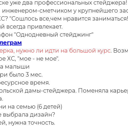
ске уже два профессиональных стейджера!
ла инженером-сметчиком у крупнейшего за
С? "Сошлось все,чем нравится заниматься!
й всегда привлекает.
афон "Однодневный стейджинг"
елеграм
ерка, нужно ли идти на большой курс
. Воз
ое ХС, "мое - не мое".
ма малыши
и было 3 мес.
 ресурсное время.
 польской дамы-стейджера. Поменяла карье
.
и на семью (6 детей)
не выбрала дизайн?
й, нужна точность.