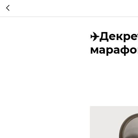
✈️Декре
марафо