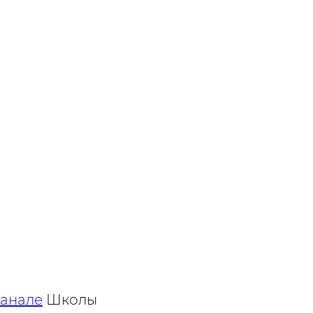
и
канале
Школы