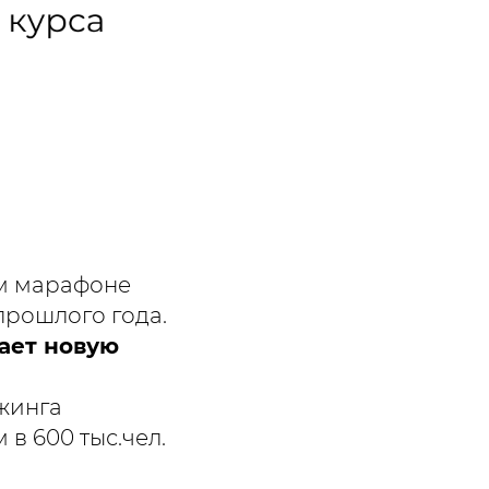
м марафоне
прошлого года.
рает новую
джинга
в 600 тыс.чел.