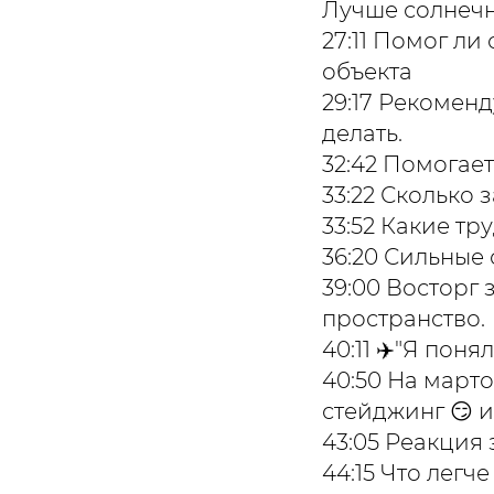
Лучше солнечн
27:11 Помог л
объекта
29:17 Рекоменд
делать.
32:42 Помогае
33:22 Сколько 
33:52 Какие тр
36:20 Сильные
39:00 Восторг
пространство.
40:11 ✈️"Я пон
40:50 На март
стейджинг 😏 и
43:05 Реакция
44:15 Что легч