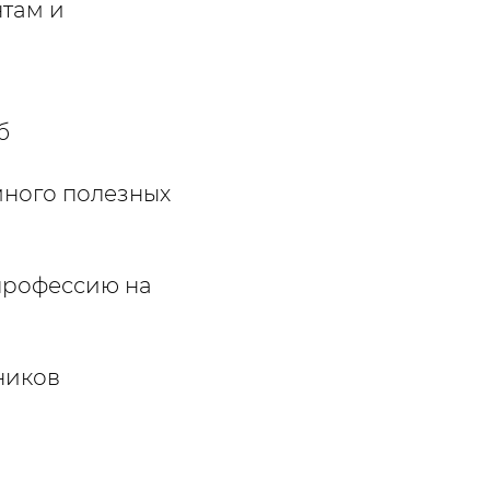
нтам и
б
много полезных
профессию на
ников