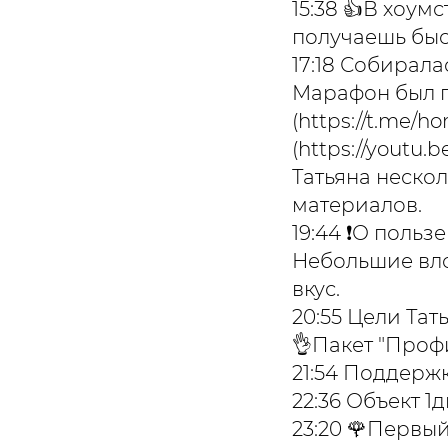
15:38 👍В хоу
получаешь быс
17:18 Собирала
Марафон был п
(https://t.me/
(https://youtu.
Татьяна неско
материалов.
19:44 ❗️О поль
Небольшие вло
вкус.
20:55 Цели Тат
👌Пакет "Проф
21:54 Поддерж
22:36 Объект 1
23:20 🌹Первый