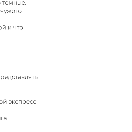
 темные.
 чужого
ой и что
представлять
ой экспресс-
нга