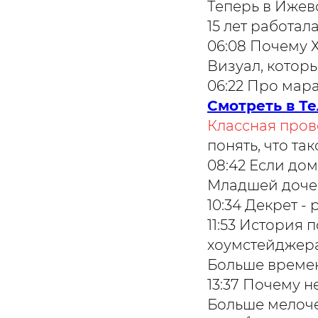
Теперь в Ижев
15 лет работа
06:08 Почему Х
Визуал, которы
06:22 Про мар
Смотреть в Т
Классная пров
понять, что так
08:42 Если до
Младшей дочер
10:34 Декрет -
11:53 История
хоумстейджера
Больше времен
13:37 Почему 
Больше мелоче