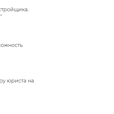
стройщика.
"
можность
ру юриста на