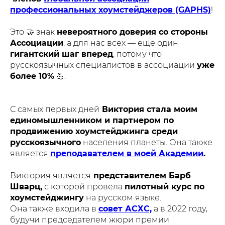
профессиональных хоумстейджеров (GAPHS)
!
Это 🤝 знак
невероятного доверия со стороны
Ассоциации
, а для нас всех — еще один
гигантский шаг вперед
, потому что
русскоязычных специалистов в ассоциации
уже
более 10%
💪.
С самых первых дней
Виктория стала моим
единомышленником и партнером по
продвижению хоумстейджинга среди
русскоязычного
населения планеты. Она также
является
преподавателем в моей Академии
.
Виктория является
представителем Барб
Шварц,
с которой провела
пилотный курс по
хоумстейджингу
на русском языке.
Она также входила в
совет АСХС,
а в 2022 году,
будучи председателем жюри премии