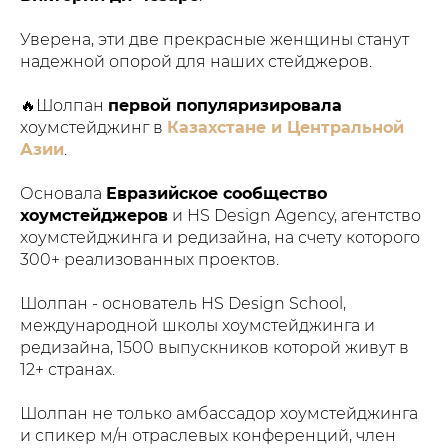
Уверена, эти две прекрасные женщины станут
надежной опорой для наших стейджеров.
🔥Шолпан
первой популяризировала
хоумстейджинг в
Казахстане и Центральной
Азии
.
Основала
Евразийское сообщество
хоумстейджеров
и HS Design Agency, агентство
хоумстейджинга и редизайна, на счету которого
300+ реализованных проектов.
Шолпан - основатель HS Design School,
международной школы хоумстейджинга и
редизайна, 1500 выпускников которой живут в
12+ странах.
Шолпан не только амбассадор хоумстейджинга
и спикер м/н отраслевых конференций, член