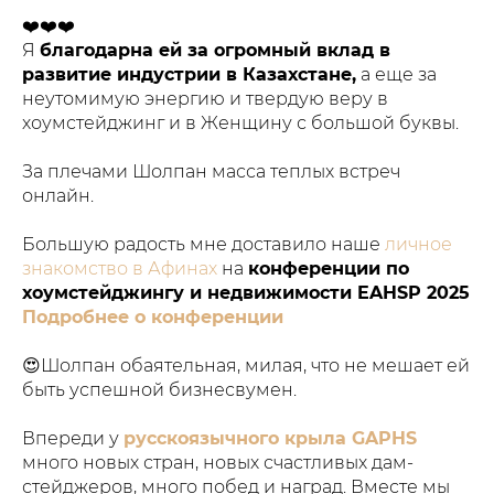
❤️❤️❤️
Я
благодарна ей за огромный вклад в
развитие индустрии в Казахстане,
а еще за
неутомимую энергию и твердую веру в
хоумстейджинг и в Женщину с большой буквы.
За плечами Шолпан масса теплых встреч
онлайн.
Большую радость мне доставило наше
личное
знакомство в Афинах
на
конференции по
хоумстейджингу и недвижимости EAHSP 2025
Подробнее о конференции
😍Шолпан обаятельная, милая, что не мешает ей
быть успешной бизнесвумен.
Впереди у
русскоязычного крыла GAPHS
много новых стран, новых счастливых дам-
стейджеров, много побед и наград. Вместе мы